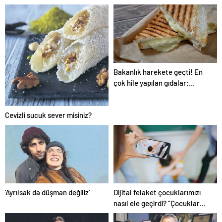
paylaşımıyla yürekleri sızlattı:
Dört duvar arasında
yaşıyorum
Bakanlık harekete geçti! En
çok hile yapılan gıdalar:
Kaşarlı tost diye bakın ne
yiyormuşuz…
Cevizli sucuk sever misiniz?
‘Ayrılsak da düşman değiliz’
Dijital felaket çocuklarımızı
nasıl ele geçirdi? “Çocuklar
değil, biz suçluyuz!”