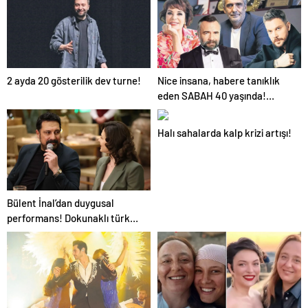
2 ayda 20 gösterilik dev turne!
Nice insana, habere tanıklık
eden SABAH 40 yaşında!
Sanat dünyasından alkış
tufanı
Halı sahalarda kalp krizi artışı!
Bülent İnal’dan duygusal
performans! Dokunaklı türkü
rekor kırdı… İşte o anlar!