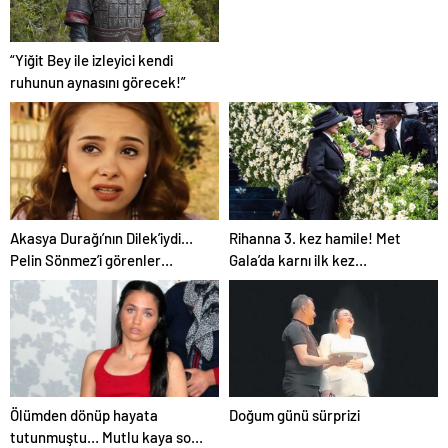
Reyhan Karaca’dan yürek
burkan itiraf! Şimdiki aklım
olsaydı…
“Yiğit Bey ile izleyici kendi
ruhunun aynasını görecek!”
Akasya Durağı’nın Dilek’iydi…
Rihanna 3. kez hamile! Met
Pelin Sönmez’i görenler
Gala’da karnı ilk kez
tanıyamıyor! Artık bambaşka
görüntülendi…
biri
Ölümden dönüp hayata
Doğum günü sürprizi
tutunmuştu… Mutlu kaya son