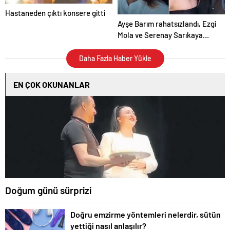
Hastaneden çıktı konsere gitti
Ayşe Barım rahatsızlandı, Ezgi
Mola ve Serenay Sarıkaya
isyan etti
Daha Fazla Haber Yükle
EN ÇOK OKUNANLAR
Doğum günü sürprizi
Doğru emzirme yöntemleri nelerdir, sütün
yettiği nasıl anlaşılır?