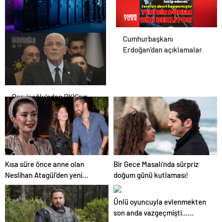
Cumhurbaşkanı
Datahost İle Güvenilir
Erdoğan’dan açıklamalar
Sunucu Hizmetleri
Dervişoğlu’ndan PKK’nın
fesih kararına ilişkin
açıklama
Kısa süre önce anne olan
Bir Gece Masalı’nda sürpriz
Neslihan Atagül’den yeni
doğum günü kutlaması!
paylaşım! Görenler ‘maşallah
anneye!’ dedi…
Ünlü oyuncuyla evlenmekten
son anda vazgeçmişti…