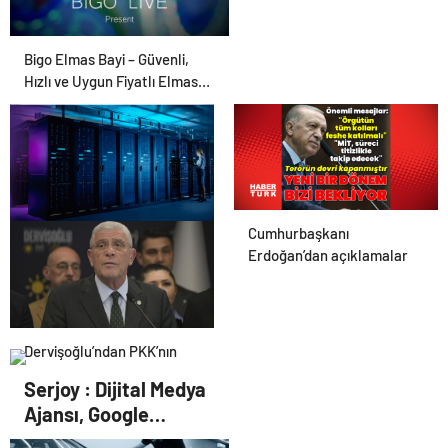
Bigo Elmas Bayi – Güvenli,
Hızlı ve Uygun Fiyatlı Elmas
Satın Almanın Yeni Adresi
Cumhurbaşkanı
Datahost İle Güvenilir
Erdoğan’dan açıklamalar
Sunucu Hizmetleri
Dervişoğlu’ndan PKK’nın
fesih kararına ilişkin
Serjoy : Dijital Medya
açıklama
Ajansı, Google
Reklam Ajansı, SEO