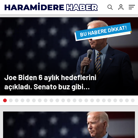
BU HABERE DİKKAT!
FLAŞ FLAŞ...
SON DAKİKA
Joe Biden 6 aylık hedeflerini
açıkladı. Senato buz gibi…