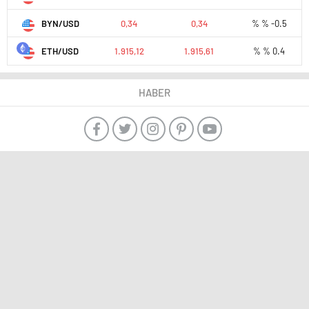
BYN/USD
0,34
0,34
% % -0.5
ETH/USD
1.915,12
1.915,61
% % 0.4
HABER