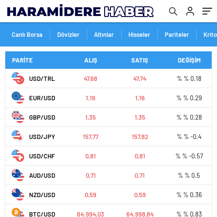
Canlı Borsa
Dövizler
Altınlar
Hisseler
Pariteler
Krit
PARİTE
ALIŞ
SATIŞ
DEĞİŞİM
USD/TRL
47,68
47,74
% % 0.18
EUR/USD
1,16
1,16
% % 0.29
GBP/USD
1,35
1,35
% % 0.28
USD/JPY
157,77
157,82
% % -0.4
USD/CHF
0,81
0,81
% % -0.57
AUD/USD
0,71
0,71
% % 0.5
NZD/USD
0,59
0,59
% % 0.36
BTC/USD
64.994,03
64.998,84
% % 0.83