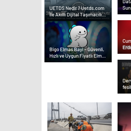
Data
Sun
UETDS Nedir ? Uetds.com
İle Akıllı Dijital Taşımacılık
Yazılımı
Cum
Erd
Bigo Elmas Bayi – Güvenli,
Hızlı ve Uygun Fiyatlı Elmas
Satın Almanın Yeni Adresi
Der
fesi
açı