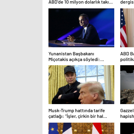
ABD’de 10 milyon dolarlık takı
dergis
hırsızlığı
makal
Yunanistan Başbakanı
ABD Ba
Miçotakis açıkça söyledi:
politik
Türkiye’ye karşı silahlı
kuvvetleri güçlendiriyoruz
Musk-Trump hattında tarife
Gazzeli
çatlağı: “İşler, çirkin bir hal
hapish
alıyor”
“İsrail
verdi”