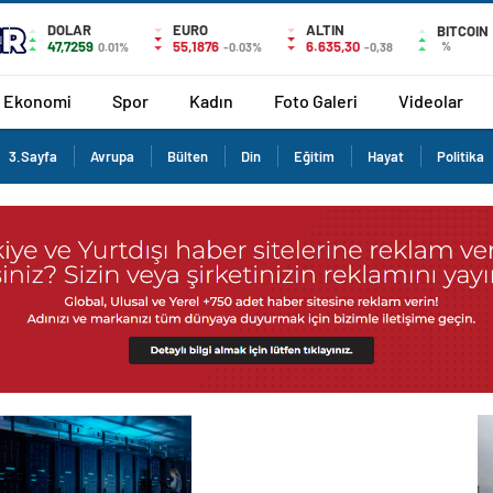
DOLAR
EURO
ALTIN
BITCOIN
47,7259
55,1876
6.635,30
%
0.01%
-0.03%
-0,38
Ekonomi
Spor
Kadın
Foto Galeri
Videolar
3.Sayfa
Avrupa
Bülten
Din
Eğitim
Hayat
Politika