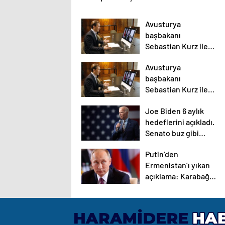
Avusturya
başbakanı
Sebastian Kurz ile
ilgili bilinmeyenler
Avusturya
başbakanı
Sebastian Kurz ile
ilgili bilinmeyenler
Joe Biden 6 aylık
hedeflerini açıkladı.
Senato buz gibi…
Putin’den
Ermenistan’ı yıkan
açıklama: Karabağ
Azerbaycan’ın
ayrılmaz bir
parçasıdır!