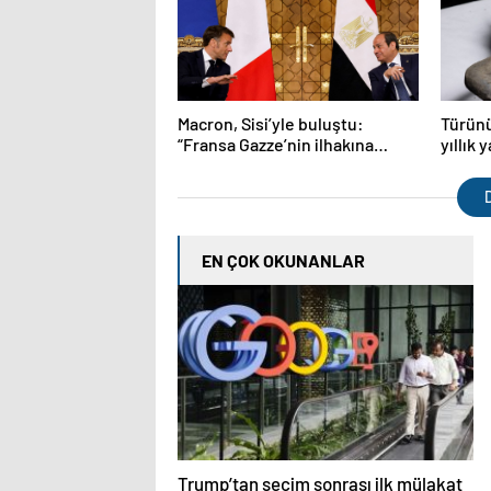
Macron, Sisi’yle buluştu:
Türünü
“Fransa Gazze’nin ilhakına
yıllık
karşı”
D
EN ÇOK OKUNANLAR
Trump’tan seçim sonrası ilk mülakat