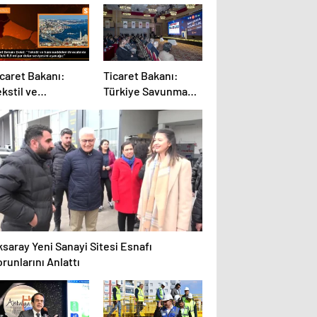
icaret Bakanı:
Ticaret Bakanı:
kstil ve
Türkiye Savunma
ammadde
Sanayisinde
racatında artış var
Uluslararası Alanda
Övgüyle
Bahsediliyor
saray Yeni Sanayi Sitesi Esnafı
runlarını Anlattı