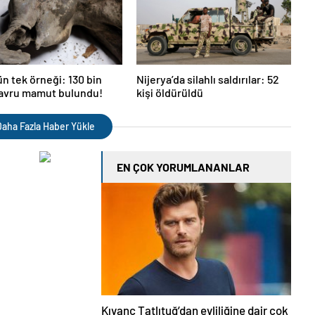
n tek örneği: 130 bin
Nijerya’da silahlı saldırılar: 52
 yavru mamut bulundu!
kişi öldürüldü
aha Fazla Haber Yükle
EN ÇOK YORUMLANANLAR
Kıvanç Tatlıtuğ’dan evliliğine dair çok