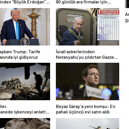
inden “Büyük Erdoğan”
90 günlük ara firmalar için
esi
“belirsizlik” kaynağı
A
Şi
A
Şi
şkanı Trump: Tarife
İsrail askerlerinden
asında iyi gidiyoruz
Netanyahu’yu çıldırtan Gazze
mektubu!
ler,
Beyaz Saray’a yeni komşu: En
anede işkenceyi anlattı:
pahalı üçüncü evi satın aldı
 askerleri beni ateşe