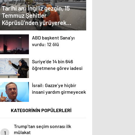
Tarihi an: İngiliz gezgin, 15
Temmuz Şehitler
Köprüsü’nden yürüyerek
Avrupa’ya geçti
ABD başkent Sana’yı
vurdu: 12 ölü
Suriye’de 14 bin 646
öğretmene görev iadesi
İsrail: Gazze’ye hiçbir
insani yardım girmeyecek
KATEGORİNİN POPÜLERLERİ
Trump’tan seçim sonrası ilk
mülakat
1