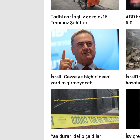
Tarihi an: İngiliz gezgin, 15
ABD ba
Temmuz Şehitler
ölü
Köprüsü’nden yürüyerek
Avrupa’ya geçti
İsrail: Gazze’ye hiçbir insani
İsrail’
yardım girmeyecek
hayatı
51 bin 
Yan durarı delip çaldılar!
İsviçr