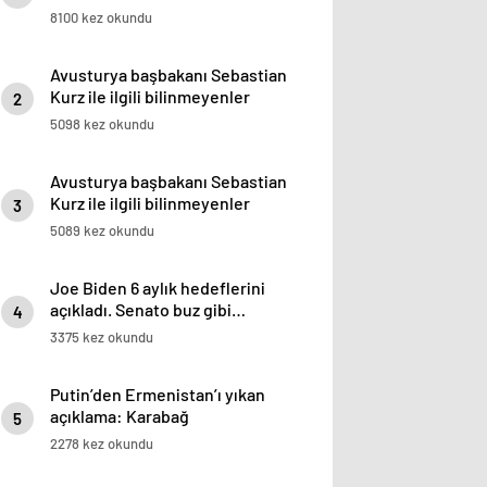
8100 kez okundu
Avusturya başbakanı Sebastian
Kurz ile ilgili bilinmeyenler
2
5098 kez okundu
Avusturya başbakanı Sebastian
Kurz ile ilgili bilinmeyenler
3
5089 kez okundu
Joe Biden 6 aylık hedeflerini
açıkladı. Senato buz gibi…
4
3375 kez okundu
Putin’den Ermenistan’ı yıkan
açıklama: Karabağ
5
Azerbaycan’ın ayrılmaz bir
2278 kez okundu
parçasıdır!