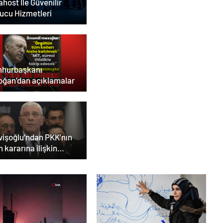
host İle Güvenilir
ucu Hizmetleri
hurbaşkanı
oğan’dan açıklamalar
vişoğlu’ndan PKK’nın
h kararına ilişkin
klama