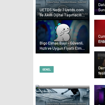
Data
Sun
UETDS Nedir ? Uetds.com
İle Akıllı Dijital Taşımacılık
Yazılımı
Cum
Erd
Bigo Elmas Bayi – Güvenli,
Hızlı ve Uygun Fiyatlı Elmas
Satın Almanın Yeni Adresi
Der
GENEL
fesi
Serjoy : Dijital Medya
açı
Ajansı, Google Reklam
Ajansı, SEO Ajansı ve
Web Tasarım Ajansı