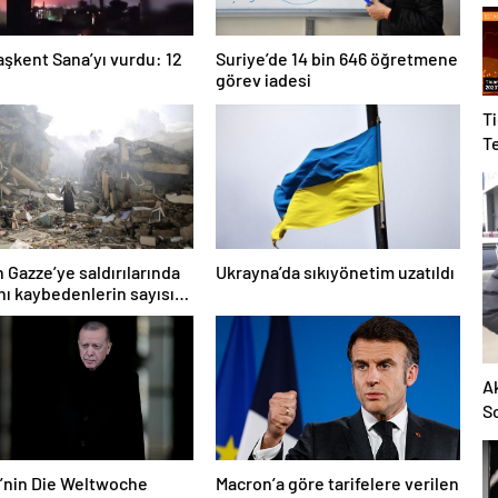
şkent Sana’yı vurdu: 12
Suriye’de 14 bin 646 öğretmene
görev iadesi
T
Te
h
ih
in Gazze’ye saldırılarında
Ukrayna’da sıkıyönetim uzatıldı
nı kaybedenlerin sayısı
25’e çıktı
Ak
So
e’nin Die Weltwoche
Macron’a göre tarifelere verilen