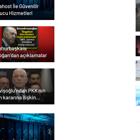
host İle Güvenilir
ucu Hizmetleri
hurbaşkanı
oğan’dan açıklamalar
vişoğlu’ndan PKK’nın
h kararına ilişkin
klama