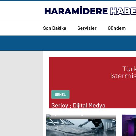
Son Dakika
Servisler
Gündem
GENEL
Serjoy : Dijital Medya
Ajansı, Google Reklam
Ajansı, SEO Ajansı ve
Web Tasarım Ajansı