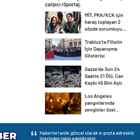
çarpıcı röportaj.
MİT, PKK/KCK için
haraç toplayan 2
sözde sorumluyu
etkisiz hale getirdi
Trablus’ta Filistin
İçin Dayanışma
Gösterisi
Gazze’de Son 24
Saatte 21 Ölü, Can
Kaybı 45 Bini Aştı
Los Angeles
yangınlarında
zenginler özel
itfaiye ekiplerine
yöneldi: Saati 2 bin
dolar
Haberleri anlık güncel olarak e-posta adresiniz
üzerinden takip edebilirsiniz.