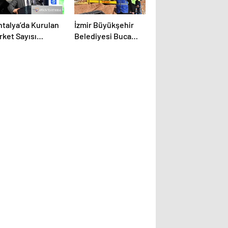
ntalya’da Kurulan
İzmir Büyükşehir
rket Sayısı
Belediyesi Buca
zalırken Kapanan
Metrosu’nda
rket Sayısı Arttı
Çalışmaları İnceledi