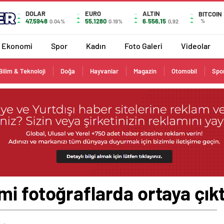
DOLAR
EURO
ALTIN
BITCOIN
47,5948
55,1280
6.556,15
%
0.04%
0.19%
0,92
Ekonomi
Spor
Kadın
Foto Galeri
Videolar
Bilim & Teknoloji
Doğa
Hayvanlar
Magazin
Otomobil
Spo
i fotoğraflarda ortaya çıkt