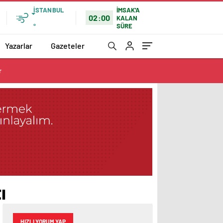
İSTANBUL
İMSAK'A
02:00
KALAN
SÜRE
°
Yazarlar
Gazeteler
r
ı
HIZLI YORUM YAP