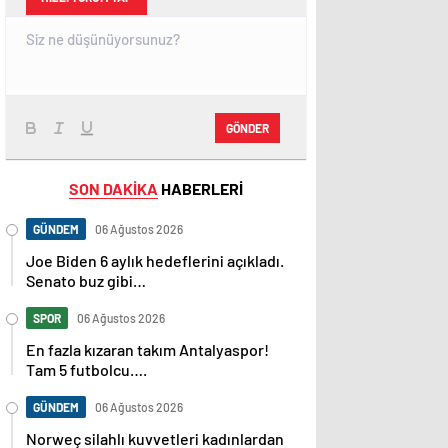
GÖNDER
SON DAKİKA
HABERLERİ
GÜNDEM
06 Ağustos 2026
Joe Biden 6 aylık hedeflerini açıkladı.
Senato buz gibi…
SPOR
06 Ağustos 2026
En fazla kızaran takım Antalyaspor!
Tam 5 futbolcu….
GÜNDEM
06 Ağustos 2026
Norweç silahlı kuvvetleri kadınlardan