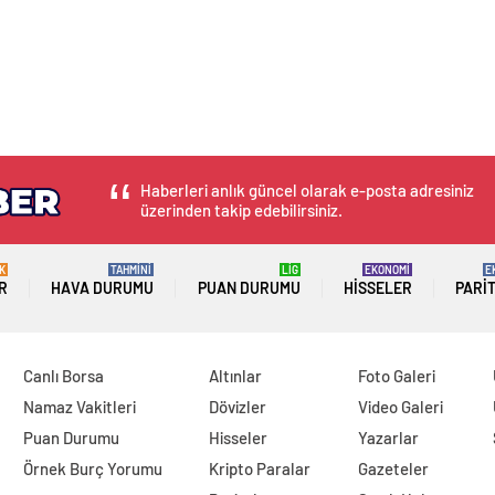
Haberleri anlık güncel olarak e-posta adresiniz
üzerinden takip edebilirsiniz.
K
TAHMİNİ
LİG
EKONOMİ
E
R
HAVA DURUMU
PUAN DURUMU
HISSELER
PARI
Canlı Borsa
Altınlar
Foto Galeri
Namaz Vakitleri
Dövizler
Video Galeri
Puan Durumu
Hisseler
Yazarlar
Örnek Burç Yorumu
Kripto Paralar
Gazeteler