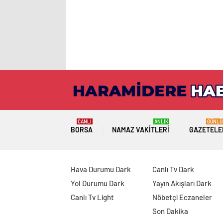
CANLI
ANLIK
GÜNLÜ
BORSA
NAMAZ VAKITLERI
GAZETELE
Hava Durumu Dark
Canlı Tv Dark
Yol Durumu Dark
Yayın Akışları Dark
Canlı Tv Light
Nöbetçi Eczaneler
Son Dakika