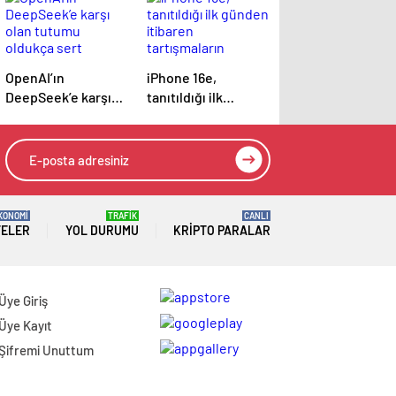
OpenAI’ın
iPhone 16e,
DeepSeek’e karşı
tanıtıldığı ilk
olan tutumu
günden itibaren
oldukça sert
tartışmaların
odağında
KONOMİ
TRAFİK
CANLI
TELER
YOL DURUMU
KRIPTO PARALAR
Üye Giriş
Üye Kayıt
Şifremi Unuttum