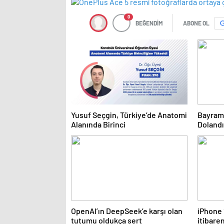
0
BEĞENDİM
ABONE OL
Yusuf Seçgin, Türkiye’de Anatomi
Bayram
Alanında Birinci
Dolandı
OpenAI’ın DeepSeek’e karşı olan
iPhone 
tutumu oldukça sert
itibare