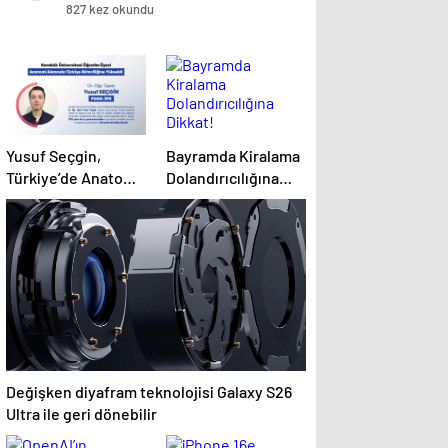
827 kez okundu
Yusuf Seçgin,
Bayramda Kiralama
Türkiye’de Anatomi
Dolandırıcılığına
Alanında Birinci
Dikkat!
Değişken diyafram teknolojisi Galaxy S26
Ultra ile geri dönebilir