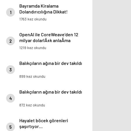
Bayramda Kiralama
Dolandırıcılığına Dikkat!
1
1763 kez okundu
OpenAI ile CoreWeave’den 12
milyar dolarlÄ±k anlaÅma
2
1219 kez okundu
Balıkçıların ağına bir dev takıldı
3
899 kez okundu
Balıkçıların ağına bir dev takıldı
4
872 kez okundu
Hayalet böcek görenleri
şaşırtıyor…
5