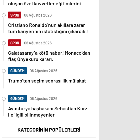
oluşan özel kuvvetler eğitimlerini
başlattı.
SPOR
06 Ağustos 2026
Cristiano Ronaldo’nun akıllara zarar
tüm kariyerinin istatistiğini çıkardık !
SPOR
06 Ağustos 2026
Galatasaray’a kötü haber! Monaco’dan
flaş Onyekuru kararı.
GÜNDEM
06 Ağustos 2026
Trump’tan seçim sonrası ilk mülakat
GÜNDEM
06 Ağustos 2026
Avusturya başbakanı Sebastian Kurz
ile ilgili bilinmeyenler
KATEGORİNİN POPÜLERLERİ