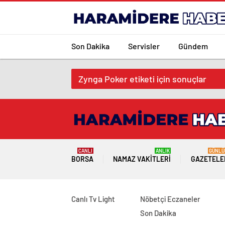
Son Dakika
Servisler
Gündem
Zynga Poker etiketi için sonuçlar
CANLI
ANLIK
GÜNLÜ
BORSA
NAMAZ VAKITLERI
GAZETELE
Canlı Tv Light
Nöbetçi Eczaneler
Son Dakika