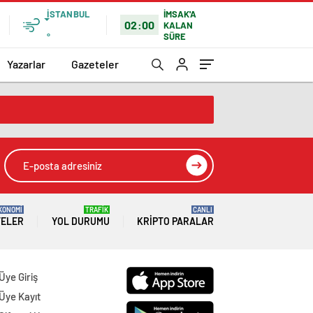
İSTANBUL
İMSAK'A
02:00
KALAN
SÜRE
°
Yazarlar
Gazeteler
KONOMİ
TRAFİK
CANLI
TELER
YOL DURUMU
KRIPTO PARALAR
Üye Giriş
Üye Kayıt