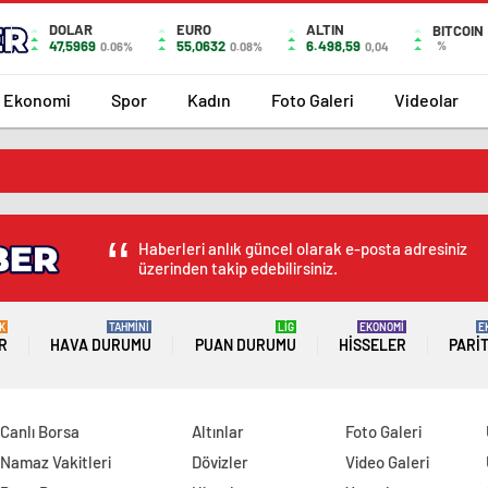
DOLAR
EURO
ALTIN
BITCOIN
47,5969
55,0632
6.498,59
%
0.06%
0.08%
0,04
Ekonomi
Spor
Kadın
Foto Galeri
Videolar
Haberleri anlık güncel olarak e-posta adresiniz
üzerinden takip edebilirsiniz.
K
TAHMİNİ
LİG
EKONOMİ
E
R
HAVA DURUMU
PUAN DURUMU
HISSELER
PARI
Canlı Borsa
Altınlar
Foto Galeri
Namaz Vakitleri
Dövizler
Video Galeri