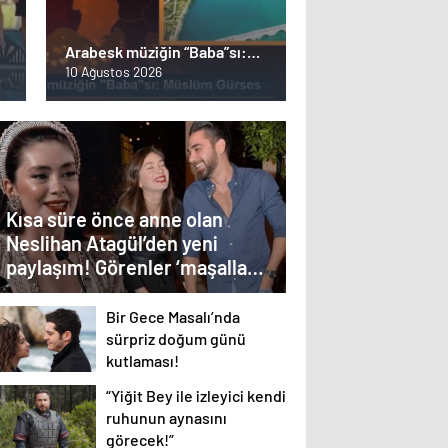
Arabesk müziğin “Baba”sı:
Müslüm Gürses
10 Ağustos 2026
Kısa süre önce anne olan
Neslihan Atagül’den yeni
paylaşım! Görenler ‘maşallah
anneye!’ dedi…
Bir Gece Masalı’nda
sürpriz doğum günü
kutlaması!
“Yiğit Bey ile izleyici kendi
ruhunun aynasını
görecek!”