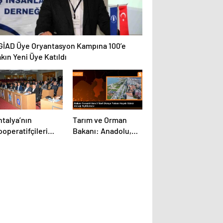
GİAD Üye Oryantasyon Kampına 100’e
kın Yeni Üye Katıldı
ntalya’nın
Tarım ve Orman
operatifçileri
Bakanı: Anadolu,
uluşması
Yabani Bitki
anelinde Yerelden
Türlerine Ev
alkınma İçin
Sahipliği Yapıyor
apılması
erekenler
rtışıldı