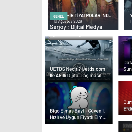
İBB ŞEHİR TİYATROLARI’NDA
GENEL
BU HAFTA!
10 Ağustos 2026
1
Serjoy : Dijital Medya
P
Ajansı, Google Reklam
Ajansı, SEO Ajansı ve
Web Tasarım Ajansı
Data
Sun
UETDS Nedir ? Uetds.com
İle Akıllı Dijital Taşımacılık
Yazılımı
Cum
Erd
Bigo Elmas Bayi – Güvenli,
Hızlı ve Uygun Fiyatlı Elmas
Satın Almanın Yeni Adresi