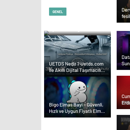
Der
GENEL
fesi
Serjoy : Dijital Medya
açı
Ajansı, Google Reklam
Ajansı, SEO Ajansı ve
Web Tasarım Ajansı
Data
Sun
UETDS Nedir ? Uetds.com
İle Akıllı Dijital Taşımacılık
Yazılımı
Cum
Erd
Bigo Elmas Bayi – Güvenli,
Hızlı ve Uygun Fiyatlı Elmas
Satın Almanın Yeni Adresi