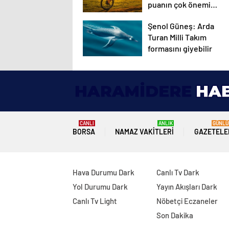
puanın çok önemi
var
Şenol Güneş: Arda
Turan Milli Takım
formasını giyebilir
CANLI
ANLIK
GÜNLÜ
BORSA
NAMAZ VAKITLERI
GAZETELE
Hava Durumu Dark
Canlı Tv Dark
Yol Durumu Dark
Yayın Akışları Dark
Canlı Tv Light
Nöbetçi Eczaneler
Son Dakika