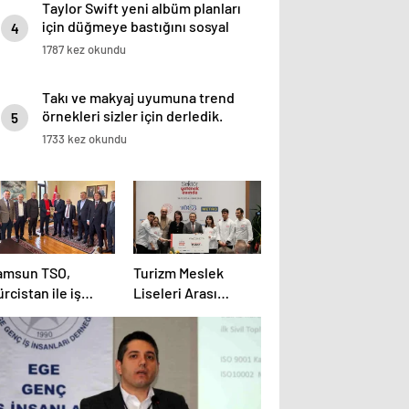
Taylor Swift yeni albüm planları
için düğmeye bastığını sosyal
4
medyadan duyurdu!
1787 kez okundu
Takı ve makyaj uyumuna trend
örnekleri sizler için derledik.
5
1733 kez okundu
amsun TSO,
Turizm Meslek
rcistan ile iş
Liseleri Arası
rliğini artırmak
Aşçılık Yarışması
çin Batum’a
düzenlendi
lışma gezisi
üzenledi