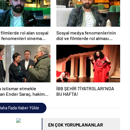
 filmlerde rol alan sosyal
Sosyal medya fenomenlerinin
 fenomenleri sinema
dizi ve filmlerde rol alması
ünde kaliteyi düşürüyor
tartışmalara neden oluyor
 istismar etmekle
İBB ŞEHİR TİYATROLARI’NDA
an Ender Saraç, hakim
BU HAFTA!
ında gözyaşlarına
du
aha Fazla Haber Yükle
EN ÇOK YORUMLANANLAR