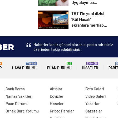
Uygulayınca
Diskalifiye Edildi
TRT 1’in yeni dizisi
‘Kül Masalı’
ekranlara merhaba
dedi
Haberleri anlık güncel olarak e-posta adresiniz
üzerinden takip edebilirsiniz.
K
TAHMİNİ
LİG
EKONOMİ
E
R
HAVA DURUMU
PUAN DURUMU
HISSELER
PARI
Canlı Borsa
Altınlar
Foto Galeri
Namaz Vakitleri
Dövizler
Video Galeri
Puan Durumu
Hisseler
Yazarlar
Örnek Burç Yorumu
Kripto Paralar
Gazeteler