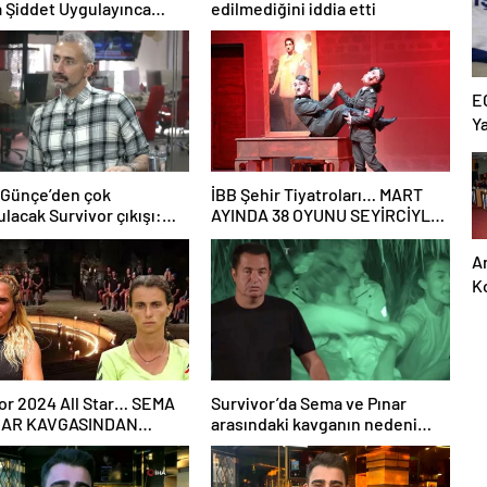
a Şiddet Uygulayınca
edilmediğini iddia etti
fiye Edildi
E
Ya
 Günçe’den çok
İBB Şehir Tiyatroları… MART
lacak Survivor çıkışı:
AYINDA 38 OYUNU SEYİRCİYLE
 edilmeme rağmen
BULUŞTURUYOR!
arımdan dolayı beni
A
lar
Ko
B
P
K
Y
or 2024 All Star… SEMA
Survivor’da Sema ve Pınar
G
NAR KAVGASINDAN
arasındaki kavganın nedeni
Ta
İFİYE ÇIKTI!
ortaya çıktı