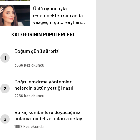
Ünlü oyuncuyla
evlenmekten son anda
vazgeçmişti… Reyhan
Karaca’dan yürek burkan
KATEGORİNİN POPÜLERLERİ
itiraf! Şimdiki aklım
olsaydı…
Doğum günü sürprizi
1
3566 kez okundu
Doğru emzirme yöntemleri
nelerdir, sütün yettiği nasıl
2
anlaşılır?
2266 kez okundu
Bu kış kombinlere doyacağınız
onlarca model ve onlarca detay.
3
1889 kez okundu