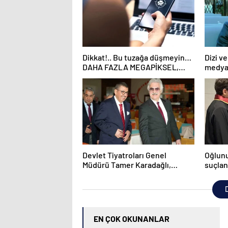
Dikkat!.. Bu tuzağa düşmeyin…
Dizi ve
DAHA FAZLA MEGAPİKSEL,
medya
DAHA İYİ GÖRÜNTÜ MÜ
sektör
DEMEK?..
Devlet Tiyatroları Genel
Oğlunu
Müdürü Tamer Karadağlı,
suçlan
EGEKAF 24’e konuk oldu
karşıs
boğul
D
EN ÇOK OKUNANLAR