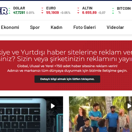
DOLAR
EURO
ALTIN
BITCOIN
47,7291
55,1909
6.655,89
%
0.01%
-0.05%
-0,07
Ekonomi
Spor
Kadın
Foto Galeri
Videolar