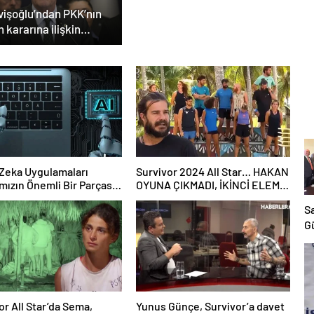
vişoğlu’ndan PKK’nın
h kararına ilişkin
klama
Zeka Uygulamaları
Survivor 2024 All Star… HAKAN
mızın Önemli Bir Parçası
OYUNA ÇIKMADI, İKİNCİ ELEME
 Geliyor
ADAYI KİM OLDU?
S
Gü
bi
i
ça
d
or All Star’da Sema,
Yunus Günçe, Survivor’a davet