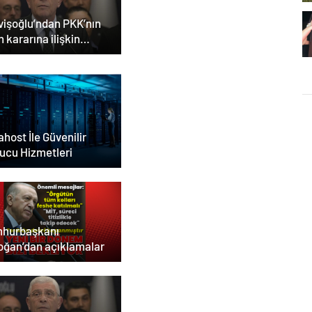
vişoğlu’ndan PKK’nın
h kararına ilişkin
klama
host İle Güvenilir
ucu Hizmetleri
hurbaşkanı
oğan’dan açıklamalar