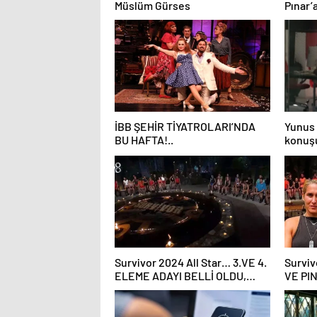
Müslüm Gürses
Pınar’
Diskali
İBB ŞEHİR TİYATROLARI’NDA
Yunus
BU HAFTA!..
konuşu
Davet
videol
almadı
Survivor 2024 All Star… 3.VE 4.
Surviv
ELEME ADAYI BELLİ OLDU,
VE PI
SAKATLIKLAR ÜZDÜ!
DİSKAL