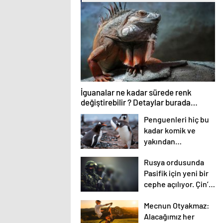
İguanalar ne kadar sürede renk
değiştirebilir ? Detaylar burada…
Penguenleri hiç bu
kadar komik ve
yakından
görmemiştiniz
Rusya ordusunda
Pasifik için yeni bir
cephe açılıyor. Çin’in
ilk tepkisi!
Mecnun Otyakmaz:
Alacağımız her