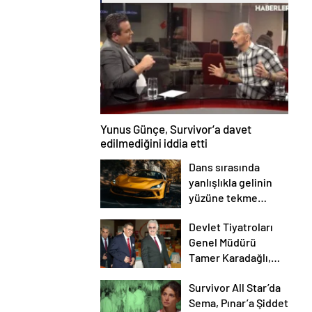
Yunus Günçe, Survivor’a davet
edilmediğini iddia etti
Dans sırasında
yanlışlıkla gelinin
yüzüne tekme
atarak düğünü
Devlet Tiyatroları
mahvetti
Genel Müdürü
Tamer Karadağlı,
EGEKAF 24’e konuk
Survivor All Star’da
oldu
Sema, Pınar’a Şiddet