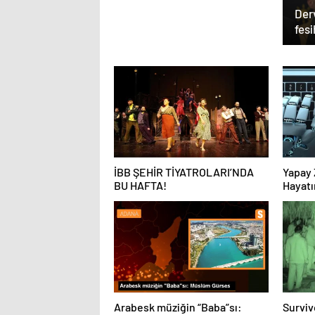
Der
fesi
açı
İBB ŞEHİR TİYATROLARI’NDA
Yapay 
BU HAFTA!
Hayatı
Haline
Arabesk müziğin “Baba”sı:
Surviv