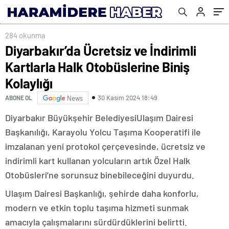
284 okunma
Diyarbakır’da Ücretsiz ve İndirimli
Kartlarla Halk Otobüslerine Biniş
Kolaylığı
30 Kasım 2024 18:49
ABONE OL
News
Diyarbakır Büyükşehir BelediyesiUlaşım Dairesi
Başkanılığı, Karayolu Yolcu Taşıma Kooperatifi ile
imzalanan yeni protokol çerçevesinde, ücretsiz ve
indirimli kart kullanan yolcuların artık Özel Halk
Otobüsleri’ne sorunsuz binebileceğini duyurdu.
Ulaşım Dairesi Başkanlığı, şehirde daha konforlu,
modern ve etkin toplu taşıma hizmeti sunmak
amacıyla çalışmalarını sürdürdüklerini belirtti.