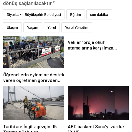
dönüş sağlanılacaktır.”
Diyarbakır Büyükşehir Belediyesi
Eğitim
son dakika
Ulaşım
Yaşam
Yerel
Yerel Yönetim
Veliler “proje okul”
atamalarına karşı imza
kampanyası başlattı
Öğrencilerin eylemine destek
veren öğretmen görevden
uzaklaştırıldı
Tarihi an: İngiliz gezgin, 15
ABD başkent Sana’yı vurdu:
Temmuz Şehitler
12 ölü