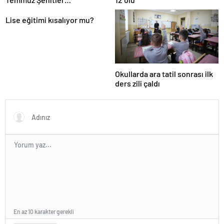
Köprüsü’nden yürüyerek
Avrupa’ya geçti
Lise eğitimi kısalıyor mu?
Okullarda ara tatil sonrası ilk
ders zili çaldı
En az 10 karakter gerekli