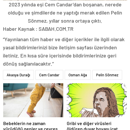
2023 yılında eşi Cem Candar’dan boşanan, nerede
olduğu ve şimdilerde ne yaptığı merak edilen Pelin
Sönmez, yıllar sonra ortaya çıktı.
Haber Kaynak : SABAH.COM.TR
“Yayınlanan tüm haber ve diğer içerikler ile ilgili olarak
yasal bildirimlerinizi bize iletişim sayfası üzerinden
iletiniz. En kısa süre içerisinde bildirimlerinize geri
dönüş sağlanılacaktır.”
Akasya Durağı
Cem Candar
Osman Ağa
Pelin Sönmez
Bebeklerin ne zaman
Gribi ve diğer virüsleri
yürüdüğü genler ve çevresel
öldüren duvar boyası icat