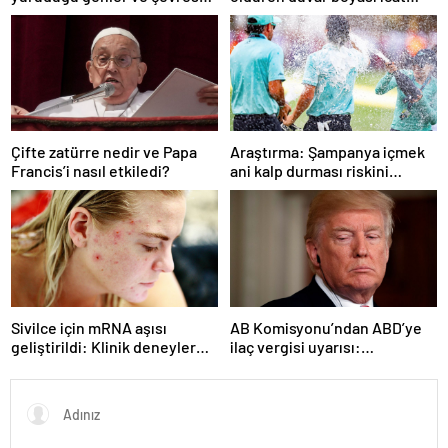
etkenlerle şekilleniyor:
edildi
Araştırma
Çifte zatürre nedir ve Papa
Araştırma: Şampanya içmek
Francis’i nasıl etkiledi?
ani kalp durması riskini
azaltabilir
Sivilce için mRNA aşısı
AB Komisyonu’ndan ABD’ye
geliştirildi: Klinik deneyler
ilaç vergisi uyarısı:
devam ediyor
“Transatlantik ticareti tehdit
ediyor”