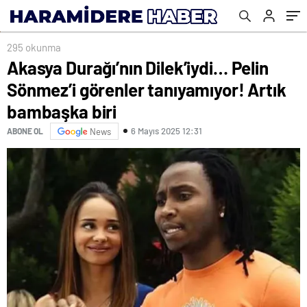
295 okunma
Akasya Durağı’nın Dilek’iydi… Pelin
Sönmez’i görenler tanıyamıyor! Artık
bambaşka biri
6 Mayıs 2025 12:31
ABONE OL
News